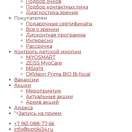
Подбор очков
Подбор контактных линз
Диагностика зрения
Покупателям
Подарочные сертификаты
Все о зрении
Дисконтная программа
Интересно
Рассрочка
Контроль детской миопии
MiYOSMART
ZEISS MyoCare
MiSight
OKVision Prima BIO Bi-focal
Вакансии
Акции
Мероприятия
Актуальные акции
Архив акций
Адреса
">
Запись на прием
+7 961-088-77-66
info@optiki34.ru