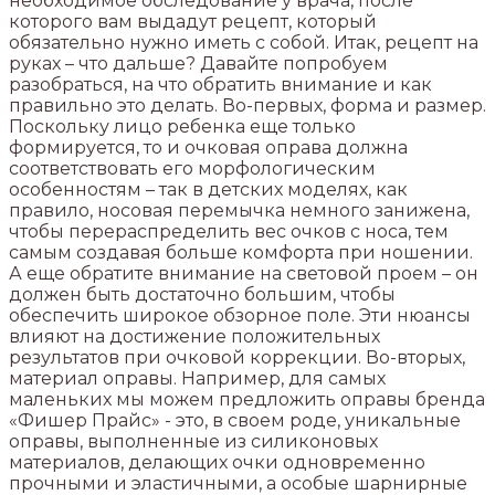
необходимое обследование у врача, после
которого вам выдадут рецепт, который
обязательно нужно иметь с собой. Итак, рецепт на
руках – что дальше? Давайте попробуем
разобраться, на что обратить внимание и как
правильно это делать. Во-первых, форма и размер.
Поскольку лицо ребенка еще только
формируется, то и очковая оправа должна
соответствовать его морфологическим
особенностям – так в детских моделях, как
правило, носовая перемычка немного занижена,
чтобы перераспределить вес очков с носа, тем
самым создавая больше комфорта при ношении.
А еще обратите внимание на световой проем – он
должен быть достаточно большим, чтобы
обеспечить широкое обзорное поле. Эти нюансы
влияют на достижение положительных
результатов при очковой коррекции. Во-вторых,
материал оправы. Например, для самых
маленьких мы можем предложить оправы бренда
«Фишер Прайс» - это, в своем роде, уникальные
оправы, выполненные из силиконовых
материалов, делающих очки одновременно
прочными и эластичными, а особые шарнирные