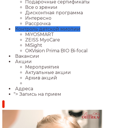
Подарочные сертификаты
Все о зрении
Дисконтная программа
Интересно
Рассрочка
Контроль детской миопии
MiYOSMART
ZEISS MyoCare
MiSight
OKVision Prima BIO Bi-focal
Вакансии
Акции
Мероприятия
Актуальные акции
Архив акций
Адреса
">
Запись на прием