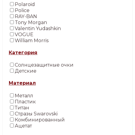
Polaroid
Police
RAY-BAN
Tony Morgan
Valentin Yudashkin
VOGUE
William Morris
Категория
Солнцезащитные очки
Детские
Материал
Металл
Пластик
Титан
Стразы Swarovski
Комбинированный
Ацетат