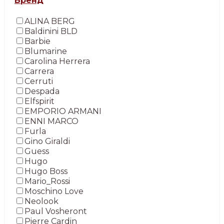
Бренд
ALINA BERG
Baldinini BLD
Barbie
Blumarine
Carolina Herrera
Carrera
Cerruti
Despada
Elfspirit
EMPORIO ARMANI
ENNI MARCO
Furla
Gino Giraldi
Guess
Hugo
Hugo Boss
Mario_Rossi
Moschino Love
Neolook
Paul Vosheront
Pierre Cardin