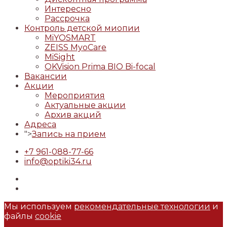
Интересно
Рассрочка
Контроль детской миопии
MiYOSMART
ZEISS MyoCare
MiSight
OKVision Prima BIO Bi-focal
Вакансии
Акции
Мероприятия
Актуальные акции
Архив акций
Адреса
">
Запись на прием
+7 961-088-77-66
info@optiki34.ru
Мы используем
рекомендательные технологии
и
файлы
cookie